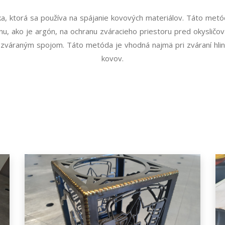
, ktorá sa používa na spájanie kovových materiálov. Táto metóda
nu, ako je argón, na ochranu zváracieho priestoru pred okysličo
váraným spojom. Táto metóda je vhodná najmä pri zváraní hliníka
kovov.