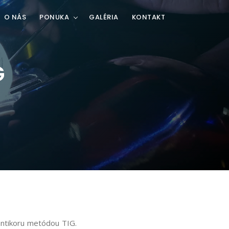
O NÁS
PONUKA
GALÉRIA
KONTAKT
G
 antikoru metódou TIG.