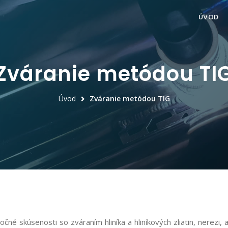
ÚVOD
Zváranie metódou TI
Úvod
Zváranie metódou TIG
né skúsenosti so zváraním hliníka a hliníkových zliatin, nerezi,