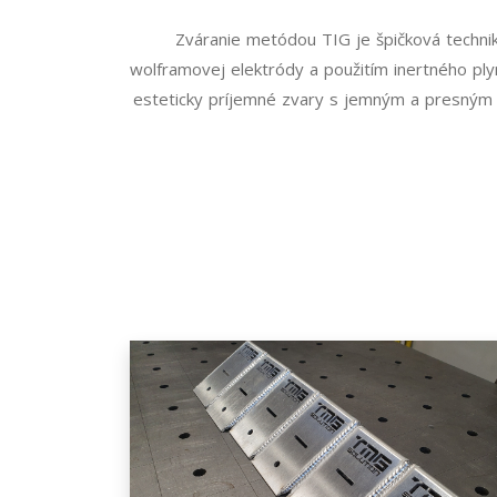
Zváranie metódou TIG je špičková technika
wolframovej elektródy a použitím inertného ply
esteticky príjemné zvary s jemným a presným z